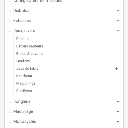
Configurateur de massues
Diabolos
add
Echasses
add
Jeux, divers
remove
Ballons
Bâtons sauteurs
Bulles & savons
Grelots
Jeux de table
add
Kendama
Magic rings
Starflyers
Jonglerie
add
Maquillage
add
Monocycles
add