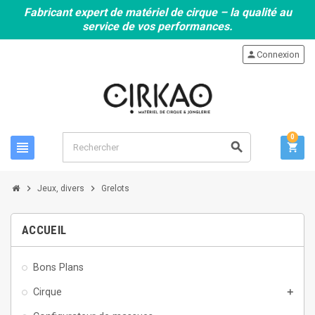
Fabricant expert de matériel de cirque – la qualité au
service de vos performances.
person
Connexion
0
view_headline
search
shopping_cart
chevron_right
chevron_right
Jeux, divers
Grelots
ACCUEIL
Bons Plans
Cirque
add