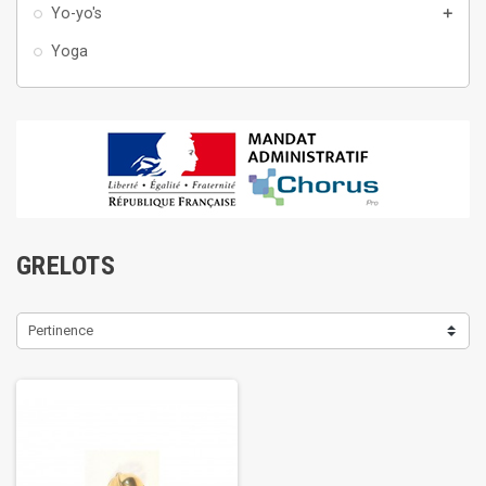
Yo-yo's
add
Yoga
GRELOTS
Pertinence