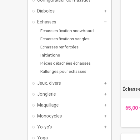
Diabolos
add
Echasses
remove
Echasses fixation snowboard
Echasses fixations sangles
Echasses renforcées
Initiations
Pièces détachées échasses
Rallonges pour échasses
Jeux, divers
add
Échasse
Jonglerie
add
Maquillage
add
65,00 
Monocycles
add
Yo-yo's
add
Yoga