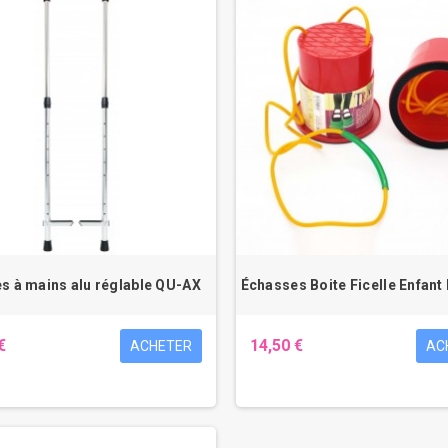
s à mains alu réglable QU-AX
Échasses Boite Ficelle Enfant
€
14,50 €
ACHETER
AC