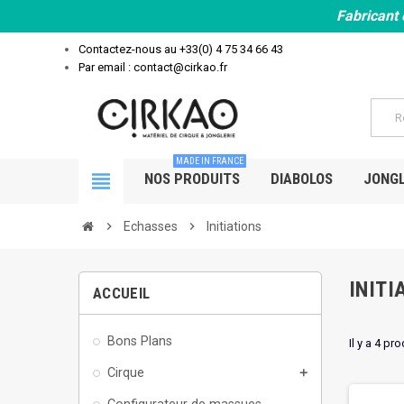
Fabricant 
Contactez-nous au
+33(0) 4 75 34 66 43
Par email : contact@cirkao.fr
MADE IN FRANCE
view_headline
NOS PRODUITS
DIABOLOS
JONGL
chevron_right
Echasses
chevron_right
Initiations
INITI
ACCUEIL
Bons Plans
Il y a 4 pro
Cirque
add
Configurateur de massues