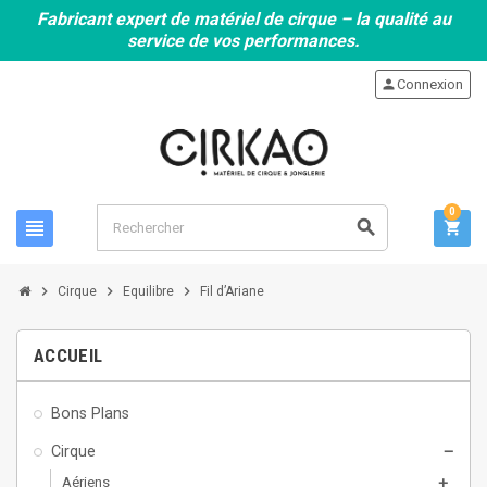
Fabricant expert de matériel de cirque – la qualité au
service de vos performances.
person
Connexion
0
view_headline
search
shopping_cart
chevron_right
chevron_right
chevron_right
Cirque
Equilibre
Fil d’Ariane
ACCUEIL
Bons Plans
Cirque
remove
Aériens
add