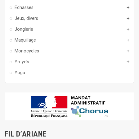
Echasses
add
Jeux, divers
add
Jonglerie
add
Maquillage
add
Monocycles
add
Yo-yo's
add
Yoga
FIL D’ARIANE