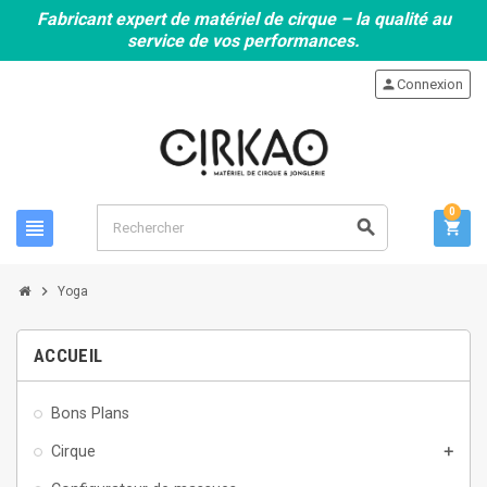
Fabricant expert de matériel de cirque – la qualité au
service de vos performances.
person
Connexion
0
view_headline
search
shopping_cart
chevron_right
Yoga
ACCUEIL
Bons Plans
Cirque
add