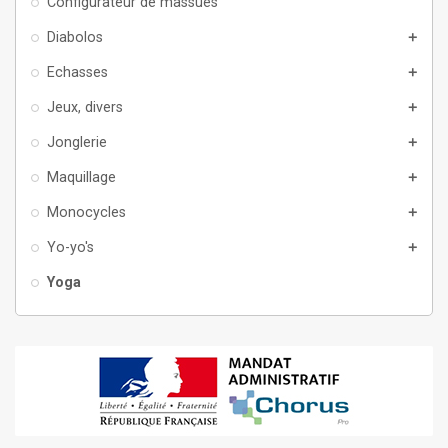
Configurateur de massues
Diabolos
add
Echasses
add
Jeux, divers
add
Jonglerie
add
Maquillage
add
Monocycles
add
Yo-yo's
add
Yoga