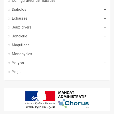
Configurateur de massues
Diabolos
add
Echasses
add
Jeux, divers
add
Jonglerie
add
Maquillage
add
Monocycles
add
Yo-yo's
add
Yoga