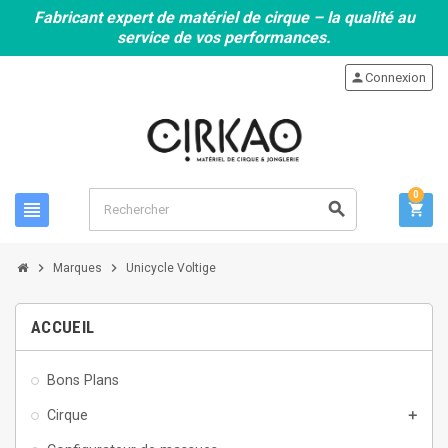
Fabricant expert de matériel de cirque – la qualité au
service de vos performances.
person
Connexion
0
view_headline
search
shopping_cart
chevron_right
chevron_right
Marques
Unicycle Voltige
ACCUEIL
Bons Plans
Cirque
add